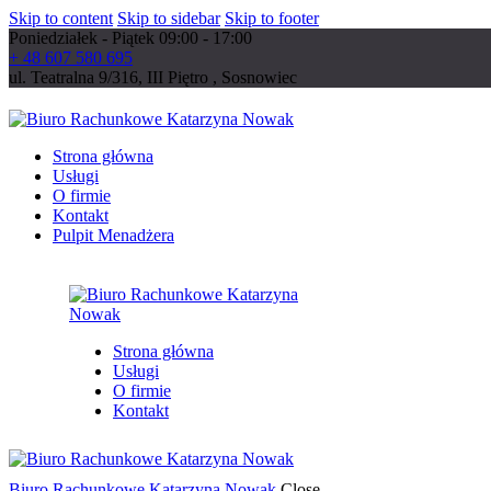
Skip to content
Skip to sidebar
Skip to footer
Poniedziałek - Piątek 09:00 - 17:00
+ 48 607 580 695
ul. Teatralna 9/316, III Piętro , Sosnowiec
Strona główna
Usługi
O firmie
Kontakt
Pulpit Menadżera
Strona główna
Usługi
O firmie
Kontakt
Biuro Rachunkowe Katarzyna Nowak
Close