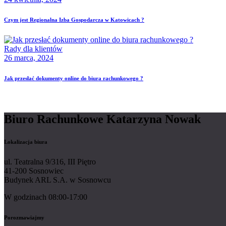
Czym jest Regionalna Izba Gospodarcza w Katowicach ?
Rady dla klientów
26 marca, 2024
Jak przesłać dokumenty online do biura rachunkowego ?
Biuro Rachunkowe Katarzyna Nowak
Lokalizacja biura
ul. Teatralna 9/316, III Piętro
41-200 Sosnowiec
Budynek ARL S.A. w Sosnowcu
W godzinach 08:00-17:00
Porozmawiajmy