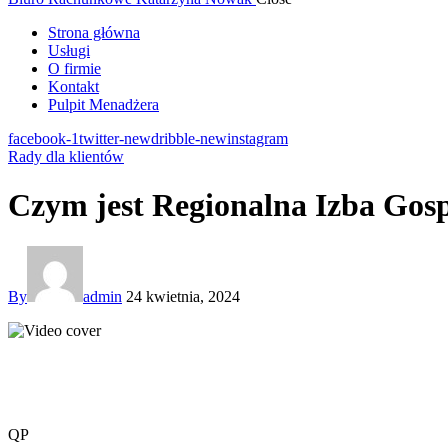
Strona główna
Usługi
O firmie
Kontakt
Pulpit Menadżera
facebook-1
twitter-new
dribble-new
instagram
Rady dla klientów
Czym jest Regionalna Izba Gos
By
admin
24 kwietnia, 2024
Q
P