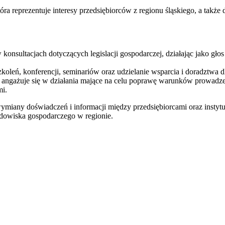
ra reprezentuje interesy przedsiębiorców z regionu śląskiego, a takż
konsultacjach dotyczących legislacji gospodarczej, działając jako gło
oleń, konferencji, seminariów oraz udzielanie wsparcia i doradztwa dl
gażuje się w działania mające na celu poprawę warunków prowadzenia
mi.
miany doświadczeń i informacji między przedsiębiorcami oraz instytu
odowiska gospodarczego w regionie.